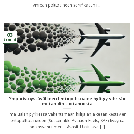
vihreän polttoaineen sertifikaatin [...]
03
tammi
Ympäristöystävällinen lentopolttoaine hyötyy vihreän
metanolin tuotannosta
Ilmailualan pyrkiessä vähentämään hiilijalanjälkeään kestävien
lentopolttoaineiden (Sustainable Aviation Fuels, SAF) kysyntä
on kasvanut merkittävästi. Uusiutuva [...]