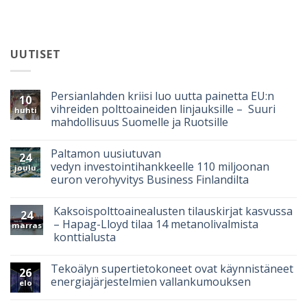
UUTISET
Persianlahden kriisi luo uutta painetta EU:n
10
vihreiden polttoaineiden linjauksille – Suuri
huhti
mahdollisuus Suomelle ja Ruotsille
Paltamon uusiutuvan
24
vedyn investointihankkeelle 110 miljoonan
joulu
euron verohyvitys Business Finlandilta
Kaksoispolttoainealusten tilauskirjat kasvussa
24
– Hapag-Lloyd tilaa 14 metanolivalmista
marras
konttialusta
Tekoälyn supertietokoneet ovat käynnistäneet
26
energiajärjestelmien vallankumouksen
elo