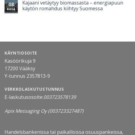
Kajaani vetäytyy biomassasta – energiapuun
08
käytön romahdus kiihtyy Suomessa
kesä
KÄYNTIOSOITE
Kasöörikuja 9
17200 Vääksy
Y-tunnus 2357813-9
VERKKOLASKUTUSTUNNUS
E-laskutusosoite:
003723578139
Apix Messaging Oy
(003723327487)
Handelsbankenissa tai paikallisissa osuuspankeissa,