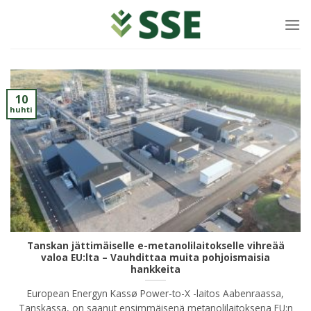
Siirry
sisältöön
10
huhti
Tanskan jättimäiselle e-metanolilaitokselle vihreää
valoa EU:lta – Vauhdittaa muita pohjoismaisia
hankkeita
European Energyn Kassø Power-to-X -laitos Aabenraassa,
Tanskassa, on saanut ensimmäisenä metanolilaitoksena EU:n