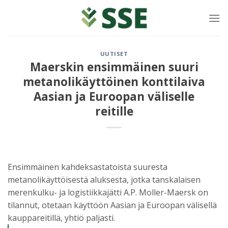
Siirry
sisältöön
UUTISET
Maerskin ensimmäinen suuri
metanolikäyttöinen konttilaiva
Aasian ja Euroopan väliselle
reitille
Ensimmäinen kahdeksastatoista suuresta
metanolikäyttöisestä aluksesta, jotka tanskalaisen
merenkulku- ja logistiikkajätti A.P. Moller-Maersk on
tilannut, otetaan käyttöön Aasian ja Euroopan välisellä
kauppareitillä, yhtiö paljasti.