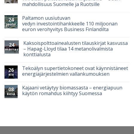
mahdollisuus Suomelle ja Ruotsille
Paltamon uusiutuvan
24
vedyn investointihankkeelle 110 miljoonan
joulu
euron verohyvitys Business Finlandilta
Kaksoispolttoainealusten tilauskirjat kasvussa
24
– Hapag-Lloyd tilaa 14 metanolivalmista
marras
konttialusta
Tekoälyn supertietokoneet ovat käynnistäneet
26
energiajärjestelmien vallankumouksen
elo
Kajaani vetäytyy biomassasta – energiapuun
08
käytön romahdus kiihtyy Suomessa
kesä