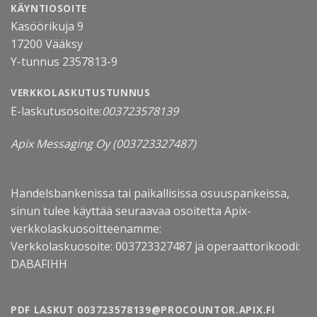
KÄYNTIOSOITE
Kasöörikuja 9
17200 Vääksy
Y-tunnus 2357813-9
VERKKOLASKUTUSTUNNUS
E-laskutusosoite:
003723578139
Apix Messaging Oy
(003723327487)
Handelsbankenissa tai paikallisissa osuuspankeissa,
sinun tulee käyttää seuraavaa osoitetta Apix-
verkkolaskuosoitteenamme:
Verkkolaskuosoite: 003723327487 ja operaattorikoodi:
DABAFIHH
PDF LASKUT 003723578139@PROCOUNTOR.APIX.FI