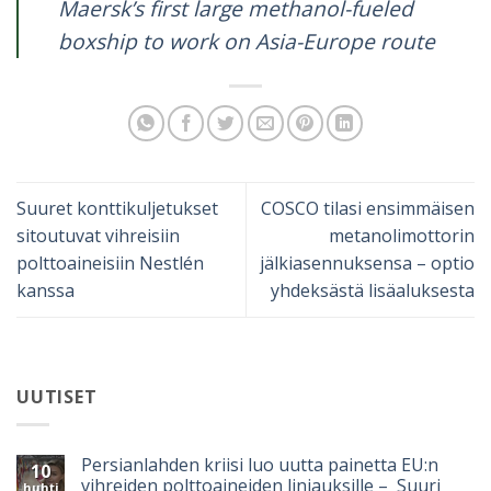
Maersk’s first large methanol-fueled
boxship to work on Asia-Europe route
Suuret konttikuljetukset
COSCO tilasi ensimmäisen
sitoutuvat vihreisiin
metanolimottorin
polttoaineisiin Nestlén
jälkiasennuksensa – optio
kanssa
yhdeksästä lisäaluksesta
UUTISET
Persianlahden kriisi luo uutta painetta EU:n
10
vihreiden polttoaineiden linjauksille – Suuri
huhti