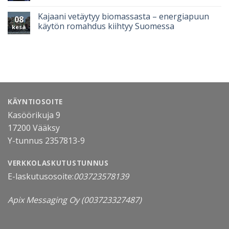
Kajaani vetäytyy biomassasta – energiapuun
08
käytön romahdus kiihtyy Suomessa
kesä
KÄYNTIOSOITE
Kasöörikuja 9
17200 Vääksy
Y-tunnus 2357813-9
VERKKOLASKUTUSTUNNUS
E-laskutusosoite:
003723578139
Apix Messaging Oy
(003723327487)