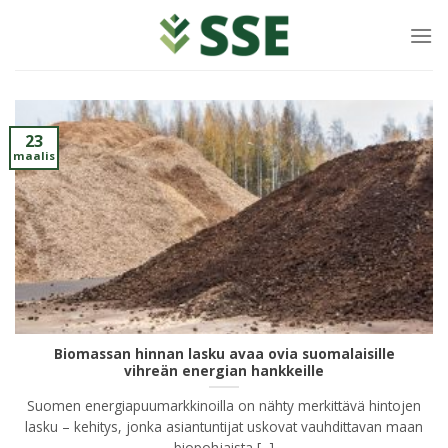
Siirry
sisältöön
23
maalis
Biomassan hinnan lasku avaa ovia suomalaisille
vihreän energian hankkeille
Suomen energiapuumarkkinoilla on nähty merkittävä hintojen
lasku – kehitys, jonka asiantuntijat uskovat vauhdittavan maan
biopohjaista [...]