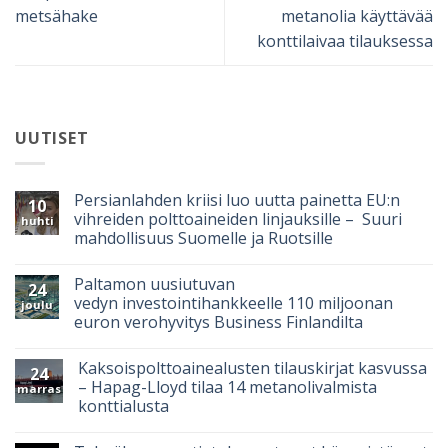
metsähake
metanolia käyttävää
konttilaivaa tilauksessa
UUTISET
Persianlahden kriisi luo uutta painetta EU:n
10
vihreiden polttoaineiden linjauksille – Suuri
huhti
mahdollisuus Suomelle ja Ruotsille
Paltamon uusiutuvan
24
vedyn investointihankkeelle 110 miljoonan
joulu
euron verohyvitys Business Finlandilta
Kaksoispolttoainealusten tilauskirjat kasvussa
24
– Hapag-Lloyd tilaa 14 metanolivalmista
marras
konttialusta