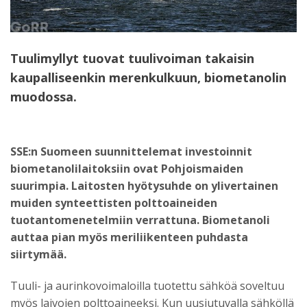
Tuulimyllyt tuovat tuulivoiman takaisin
kaupalliseenkin merenkulkuun, biometanolin
muodossa.
SSE:n Suomeen suunnittelemat investoinnit
biometanolilaitoksiin ovat Pohjoismaiden
suurimpia. Laitosten hyötysuhde on ylivertainen
muiden synteettisten polttoaineiden
tuotantomenetelmiin verrattuna. Biometanoli
auttaa pian myös meriliikenteen puhdasta
siirtymää.
Tuuli- ja aurinkovoimaloilla tuotettu sähköä soveltuu
myös laivojen polttoaineeksi. Kun uusiutuvalla sähköllä