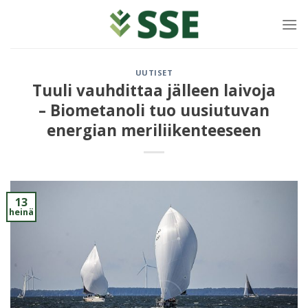
Siirry
sisältöön
UUTISET
Tuuli vauhdittaa jälleen laivoja
– Biometanoli tuo uusiutuvan
energian meriliikenteeseen
13
heinä