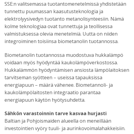
SSE:n valitsemassa tuotantomenetelmissä yhdistetään
tunnettu puumassan kaasutusteknologia ja
elektrolyysivedyn tuotanto metanolisynteesiin. Nämä
kolme teknologiaa ovat tunnettuja ja teollisessa
valmistuksessa olevia menetelmiä. Uutta on niiden
integroiminen toisiinsa biometanolin tuotannossa.
Biometanolin tuotannossa muodostuva hukkalämpö
voidaan myös hyödyntää kaukolämpöverkostossa.
Hukkalämmön hyödyntämisen ansiosta lämpölaitoksen
tarvitseman syötteen – useissa tapauksissa
energiapuun – määrä vähenee. Biometannoli- ja
kaukolämpölaitosten integraatio parantaa
energiapuun käytön hyötysuhdetta.
Sähkön varastoinnin tarve kasvaa hurjasti
Baltian ja Pohjoismaiden alueella on meneillään
investointien vyöry tuuli- ja aurinkovoimalahakkeisiin.