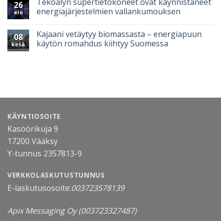
Tekoälyn supertietokoneet ovat käynnistäneet
26
energiajärjestelmien vallankumouksen
elo
Kajaani vetäytyy biomassasta – energiapuun
08
käytön romahdus kiihtyy Suomessa
kesä
KÄYNTIOSOITE
Kasöörikuja 9
17200 Vääksy
Y-tunnus 2357813-9
VERKKOLASKUTUSTUNNUS
E-laskutusosoite:
003723578139
Apix Messaging Oy
(003723327487)