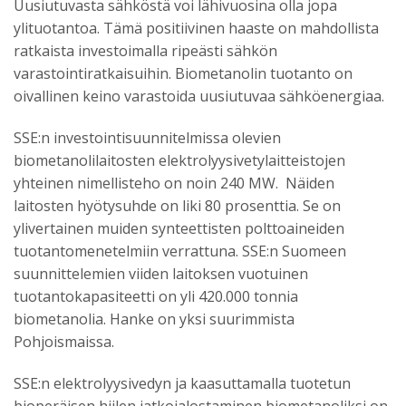
Uusiutuvasta sähköstä voi lähivuosina olla jopa
ylituotantoa. Tämä positiivinen haaste on mahdollista
ratkaista investoimalla ripeästi sähkön
varastointiratkaisuihin. Biometanolin tuotanto on
oivallinen keino varastoida uusiutuvaa sähköenergiaa.
SSE:n investointisuunnitelmissa olevien
biometanolilaitosten elektrolyysivetylaitteistojen
yhteinen nimellisteho on noin 240 MW. Näiden
laitosten hyötysuhde on liki 80 prosenttia. Se on
ylivertainen muiden synteettisten polttoaineiden
tuotantomenetelmiin verrattuna. SSE:n Suomeen
suunnittelemien viiden laitoksen vuotuinen
tuotantokapasiteetti on yli 420.000 tonnia
biometanolia. Hanke on yksi suurimmista
Pohjoismaissa.
SSE:n elektrolyysivedyn ja kaasuttamalla tuotetun
bioperäisen hiilen jatkojalostaminen biometanoliksi on