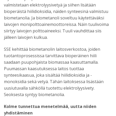
valmistetaan elektrolyysivetyä ja siihen lisätään
bioperäistä hiilidioksidia, näiden synteesinä valmistuu
biometanolia. Ja biometanoli soveltuu käytettäväksi
laivojen monipolttoainemoottoreissa. Näin tuulivoima
siirtyy laivojen polttoaineeksi. Tuuli vauhdittaa siis
jälleen laivojen kulkua.
SSE kehittää biometanolin laitosverkostoa, joiden
tuotantoprosessissa tarvittava bioperäinen hiili
saadaan puupohjaista biomassaa kaasuttamalla.
Puumassan kaasutuksessa laitos tuottaa
synteesikaasua, joka sisältää hiilidioksidia ja -
monoksidia sekä vetyä. Tähän laitoksessa lisästään
uusiutuvalla sähköllä tuotettu elektrolyysivety.
Seoksesta syntyy biometanolia.
Kolme tunnettua menetelmää, uutta niiden
yhdistäminen